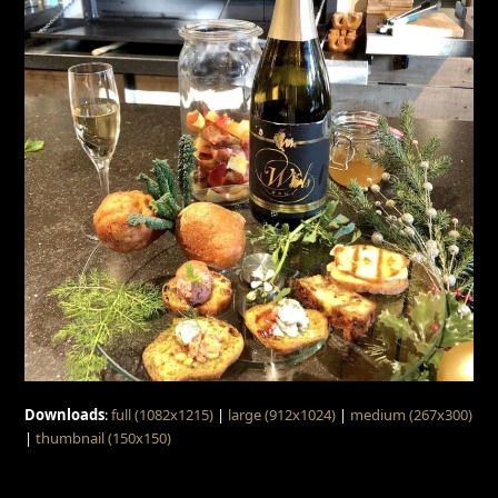
Downloads
:
full (1082x1215)
|
large (912x1024)
|
medium (267x300)
|
thumbnail (150x150)