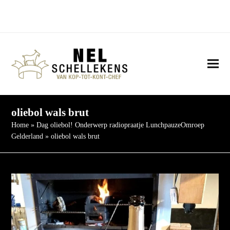
Twitter
Facebook
Instagram
YouTube
LinkedIn
E-
Threads
mail
Ope
Clos
mob
mob
me
me
oliebol wals brut
Home
»
Dag oliebol! Onderwerp radiopraatje LunchpauzeOmroep
Gelderland
»
oliebol wals brut