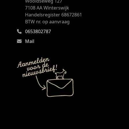
Wooldseweg 127
7108 AA Winterswijk
Handelsregister 68672861
BTW nr. op aanvraag
0653802787
Mail