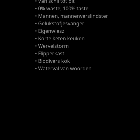
• Van schil tot pit
• 0% waste, 100% taste
• Mannen, mannenverslindster
• Gelukstofjesvanger
• Eigenwiesz
• Korte keten keuken
• Wervelstorm
• Flipperkast
• Biodivers kok
• Waterval van woorden