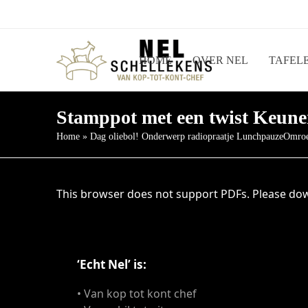
HOME
OVER NEL
TAFELE
Stamppot met een twist Keune
Home
»
Dag oliebol! Onderwerp radiopraatje LunchpauzeOmro
This browser does not support PDFs. Please dow
‘Echt Nel’ is:
• Van kop tot kont chef