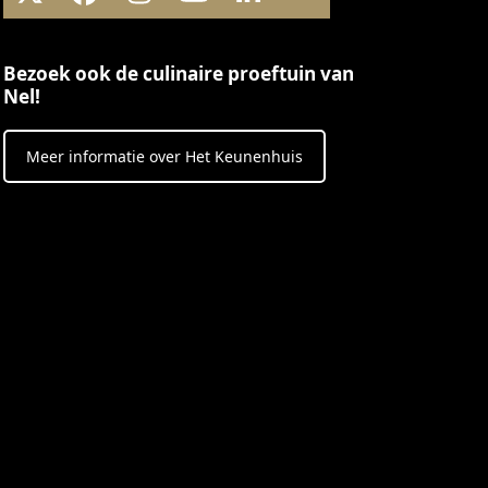
X
Facebook
Instagram
YouTube
LinkedIn
Threads
Bezoek ook de culinaire proeftuin van
Nel!
Meer informatie over Het Keunenhuis