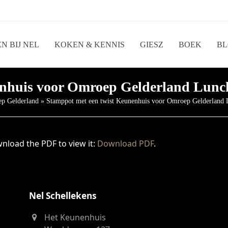
N BIJ NEL
KOKEN & KENNIS
GIESZ
BOEK
B
nhuis voor Omroep Gelderland Lunch
ep Gelderland
»
Stamppot met een twist Keunenhuis voor Omroep Gelderland 
nload the PDF to view it:
Download PDF
.
Nel Schellekens
Het Keunenhuis