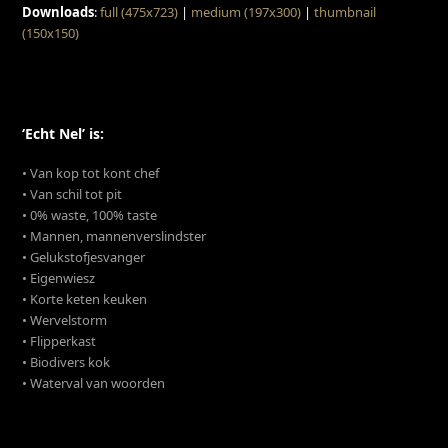
Downloads
:
full (475x723)
|
medium (197x300)
|
thumbnail
(150x150)
‘Echt Nel’ is:
• Van kop tot kont chef
• Van schil tot pit
• 0% waste, 100% taste
• Mannen, mannenverslindster
• Gelukstofjesvanger
• Eigenwiesz
• Korte keten keuken
• Wervelstorm
• Flipperkast
• Biodivers kok
• Waterval van woorden