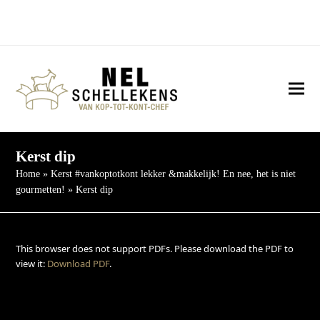
Twitter
Facebook
Instagram
YouTube
LinkedIn
E-
Threads
mail
Ope
Clos
mob
mob
me
me
Kerst dip
Home
»
Kerst #vankoptotkont lekker &makkelijk! En nee, het is niet
gourmetten!
»
Kerst dip
This browser does not support PDFs. Please download the PDF to
view it:
Download PDF
.