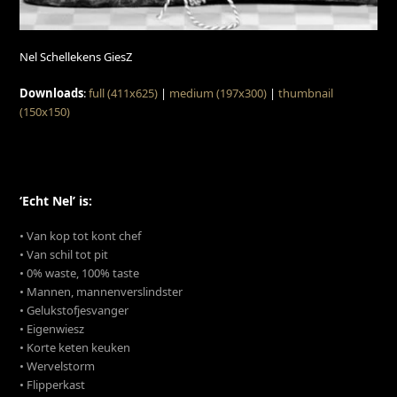
Nel Schellekens GiesZ
Downloads
:
full (411x625)
|
medium (197x300)
|
thumbnail
(150x150)
‘Echt Nel’ is:
• Van kop tot kont chef
• Van schil tot pit
• 0% waste, 100% taste
• Mannen, mannenverslindster
• Gelukstofjesvanger
• Eigenwiesz
• Korte keten keuken
• Wervelstorm
• Flipperkast