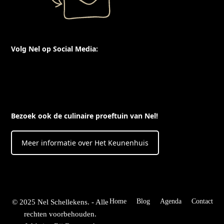
Volg Nel op Social Media:
X
F
I
Y
L
T
a
n
o
i
h
c
s
u
n
r
Bezoek ook de culinaire proeftuin van Nel!
e
t
T
k
e
b
a
u
e
a
Meer informatie over Het Keunenhuis
o
g
b
d
d
o
r
e
I
s
k
a
n
m
Home
Blog
Agenda
Contact
© 2025
Nel Schellekens.
- Alle
rechten voorbehouden.