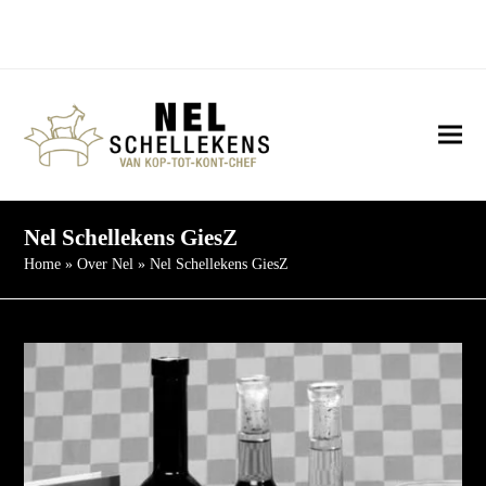
Twitter
Facebook
Instagram
YouTube
LinkedIn
E-
Threads
mail
Ope
Clo
mob
mob
me
me
Nel Schellekens GiesZ
Home
»
Over Nel
»
Nel Schellekens GiesZ