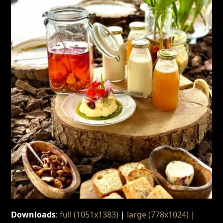
Downloads
:
full (1051x1383)
|
large (778x1024)
|