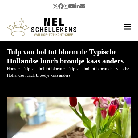
Twitter
Facebook
Instagram
YouTube
LinkedIn
E-
Threads
mail
Ope
Clos
mob
mob
me
me
Tulp van bol tot bloem de Typische
Hollandse lunch broodje kaas anders
Home
»
Tulp van bol tot bloem
»
Tulp van bol tot bloem de Typische
Hollandse lunch broodje kaas anders