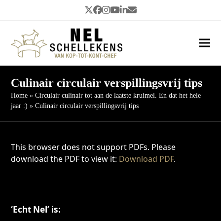
Twitter
Facebook
Instagram
YouTube
LinkedIn
E-
Threads
mail
Ope
Clos
mob
mob
me
me
Culinair circulair verspillingsvrij tips
Home
»
Circulair culinair tot aan de laatste kruimel. En dat het hele
jaar :)
»
Culinair circulair verspillingsvrij tips
This browser does not support PDFs. Please
download the PDF to view it:
Download PDF
.
‘Echt Nel’ is: